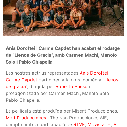
Anis Doroftei i Carme Capdet han acabat el rodatge
de “Llenos de Gracia”, amb Carmen Machi, Manolo
Solo i Pablo Chiapella
Les nostres actrius representades
Anis Doroftei
i
Carme Capdet
participen a la nova comèdia “
Llenos
de gracia
”, dirigida per
Roberto Bueso
i
protagonitzada per Carmen Machi, Manolo Solo i
Pablo Chiapella.
La pel·lícula està produïda per Misent Producciones,
Mod Producciones
i The Nun Producciones AIE, i
compta amb la participació de
RTVE
,
Movistar +
,
À