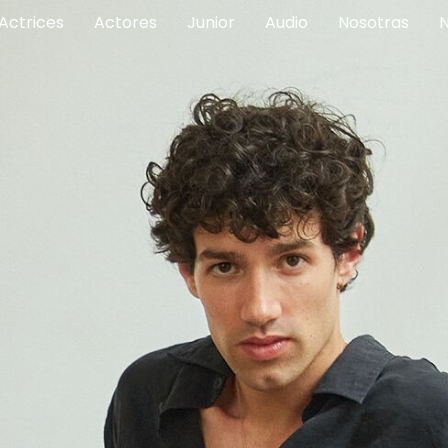
Actrices
Actores
Junior
Audio
Nosotras
N