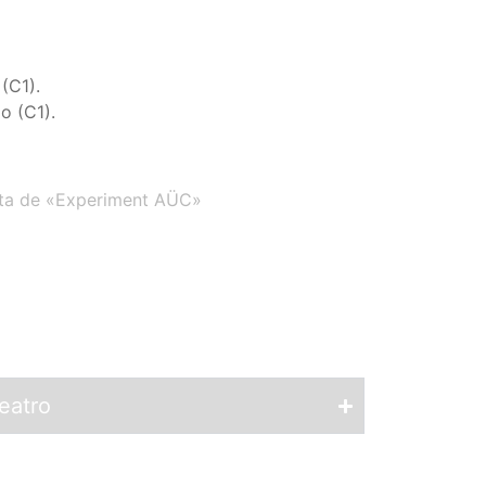
(C1).
o (C1).
ista de «Experiment AÜC»
eatro