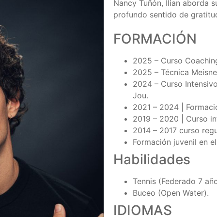
Nancy Tuñón, Ilian aborda s
profundo sentido de gratitu
FORMACIÓN
2025 – Curso Coaching
2025 – Técnica Meisne
2024 – Curso Intensiv
Jou.
2021 – 2024 | Formació
2019 – 2020 | Curso in
2014 – 2017 curso regu
Formación juvenil en el
Habilidades
Tennis (Federado 7 año
Buceo (Open Water).
IDIOMAS