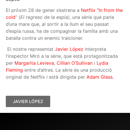
El pròxim 28 de gener s’estrena a
Netflix
“In from the
cold
”
(
El regreso de la espía)
, una sèrie que parla
d’una mare que, al sortir a la llum el seu passat
d’espía russa, ha de compaginar la família amb una
batalla contra un enemic traicioner.
El nostre representat
Javier López
interpreta
l’inspector Miró a la sèrie, que està protagonitzada
per
Margarita Levieva
,
Cillian O’Sullivan
i
Lydia
Fleming
entre d’altres. La sèrie és una producció
original de Netflix i està dirigida per
Adam Glass
.
JAVIER LÓPEZ